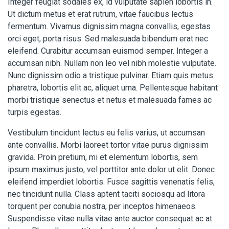
Integer feugiat sodales ex, id vulputate sapien lobortis in.
Ut dictum metus et erat rutrum, vitae faucibus lectus
fermentum. Vivamus dignissim magna convallis, egestas
orci eget, porta risus. Sed malesuada bibendum erat nec
eleifend. Curabitur accumsan euismod semper. Integer a
accumsan nibh. Nullam non leo vel nibh molestie vulputate.
Nunc dignissim odio a tristique pulvinar. Etiam quis metus
pharetra, lobortis elit ac, aliquet urna. Pellentesque habitant
morbi tristique senectus et netus et malesuada fames ac
turpis egestas.
Vestibulum tincidunt lectus eu felis varius, ut accumsan
ante convallis. Morbi laoreet tortor vitae purus dignissim
gravida. Proin pretium, mi et elementum lobortis, sem
ipsum maximus justo, vel porttitor ante dolor ut elit. Donec
eleifend imperdiet lobortis. Fusce sagittis venenatis felis,
nec tincidunt nulla. Class aptent taciti sociosqu ad litora
torquent per conubia nostra, per inceptos himenaeos.
Suspendisse vitae nulla vitae ante auctor consequat ac at